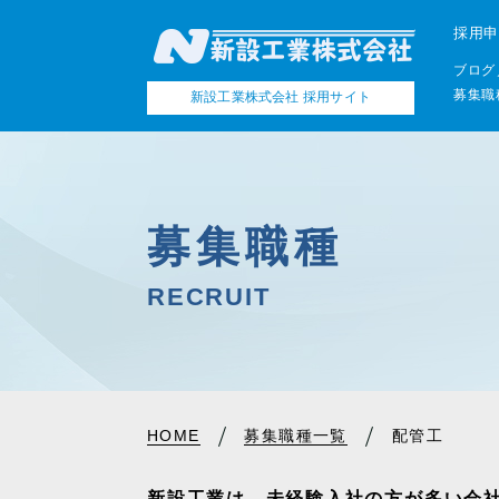
採用申
ブログ
募集職
新設工業株式会社 採用サイト
募集職種
R
ECRUIT
HOME
募集職種一覧
配管工
新設工業は、未経験入社の方が多い会