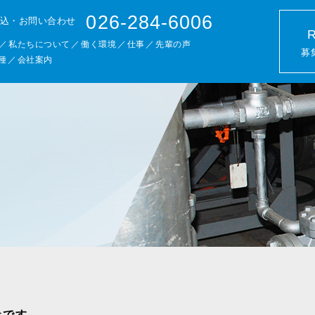
026-284-6006
込・お問い合わせ
私たちについて
働く環境
仕事
先輩の声
募
種
会社案内
社です。