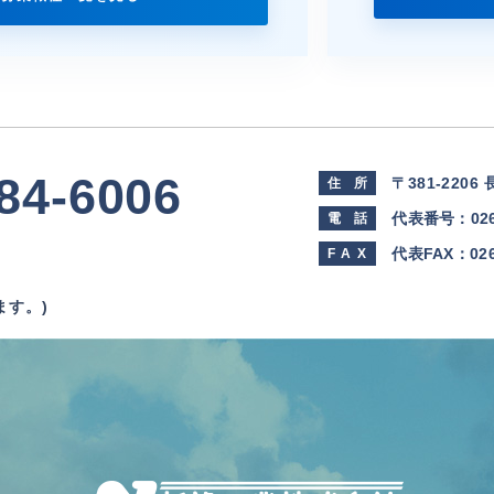
84-6006
〒381-2206
住
所
代表番号：
02
電
話
代表FAX：026-
FA
X
ます。)