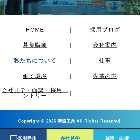
HOME
採用ブログ
募集職種
会社案内
私たちについて
仕事
働く環境
先輩の声
会社見学・面談・採用エ
ントリー
Copyright
©
2026 新設工業 All Rights Reserved.
採用専用
会社見学
面談・面接