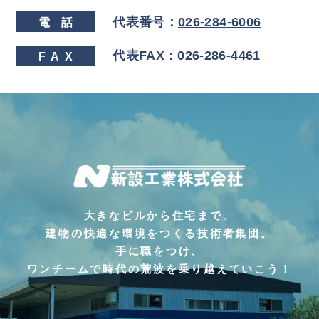
代表番号：
026-284-6006
電
話
代表FAX：026-286-4461
FA
X
大きなビルから住宅まで、
建物の快適な環境をつくる技術者集団。
手に職をつけ、
ワンチームで時代の荒波を乗り越えていこう！