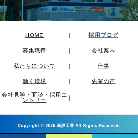
HOME
採用ブログ
募集職種
会社案内
私たちについて
仕事
働く環境
先輩の声
会社見学・面談・採用エ
ントリー
Copyright
©
2026 新設工業 All Rights Reserved.