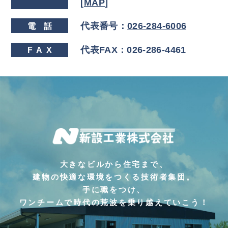
[
MAP
]
代表番号：
026-284-6006
電
話
代表FAX：026-286-4461
FA
X
大きなビルから住宅まで、
建物の快適な環境をつくる技術者集団。
手に職をつけ、
ワンチームで時代の荒波を乗り越えていこう！